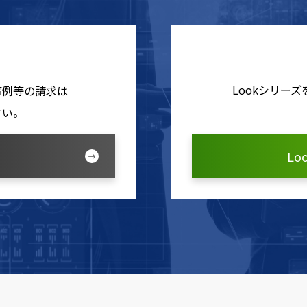
Lookシリー
事例等の請求は
さい。
L