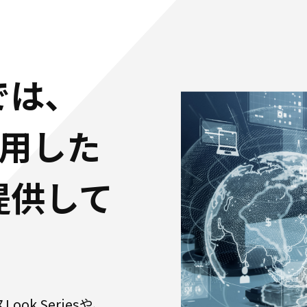
では、
を活用した
提供して
ok Seriesや、