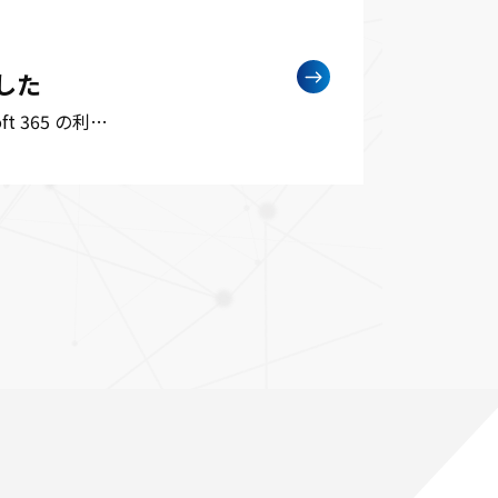
した
t 365 の利…