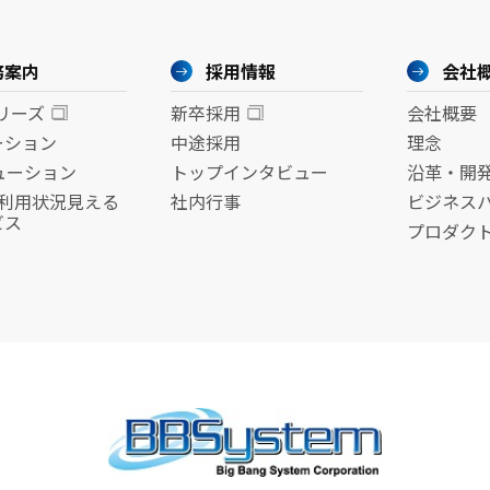
務案内
採用情報
会社
シリーズ
新卒採用
会社概要
ーション
中途採用
理念
リューション
トップインタビュー
沿革・開
lot利用状況見える
社内行事
ビジネス
ビス
プロダク