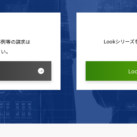
Lookシリー
事例等の請求は
さい。
L