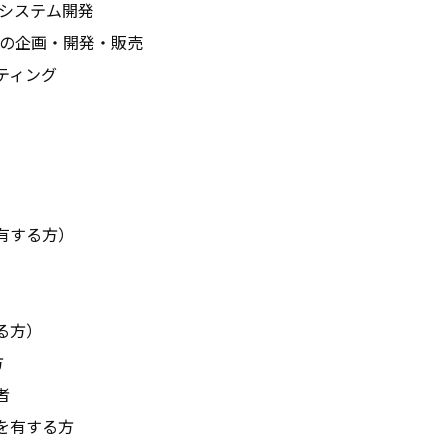
るシステム開発
」の企画・開発・販売
ティング
有する方）
る方）
方
者
を有する方